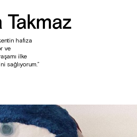
a Takmaz
kentin hafıza
or ve
yaşamı ilke
ini sağlıyorum.”