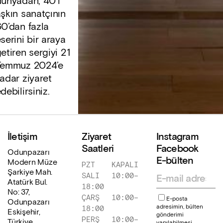
ünyadan, 40’ı
şkın sanatçının
0’dan fazla
serini bir araya
etiren sergiyi 21
Temmuz 2024’e
adar ziyaret
debilirsiniz.
İletişim
Ziyaret
Instagram
Saatleri
Facebook
Odunpazarı
E-bülten
Modern Müze
PZT
KAPALI
Şarkiye Mah.
SALI
10:00
–
Atatürk Bul.
18:00
No: 37,
ÇARŞ
10:00
–
E-posta
Odunpazarı
adresimin, bülten
18:00
Eskişehir,
gönderimi
PERŞ
10:00
–
Türkiye
yapılabilmesi