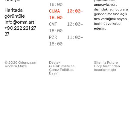
18:00
amacıyla, yurt
dışındaki sunuculara
Haritada
CUMA
10:00
–
gönderilmesine açık
görüntüle
18:00
rıza verdiğimi beyan,
info@omm.art
taahhüt ve kabul
CMT
10:00
–
+90 222 221 27
ederim.
18:00
37
PZR
11:00
–
18:00
©
2026
Odunpazarı
Destek
Sitemiz Future
Modern Müze
Gizlilik Politikası
Corp tarafından
Çerez Politikası
tasarlanmıştır
Basın