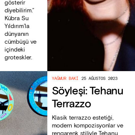
gösterir
diyebilirim.”
Kübra Su
Yıldırım’la
dünyanın
cümbüşü ve
içindeki
groteskler.
YAĞMUR BAKI
25 AĞUSTOS 2023
Söyleşi: Tehanu
Terrazzo
Klasik terrazzo estetiği,
modern kompozisyonlar ve
rengarenk stiliyle Tehanu