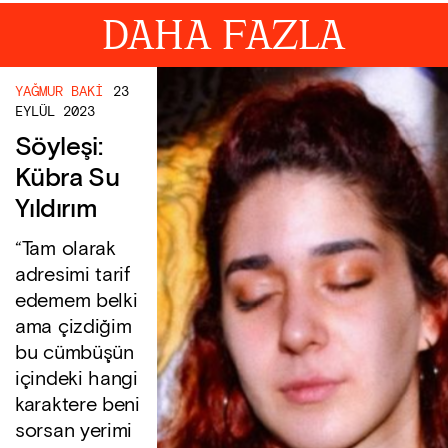
DAHA FAZLA
YAĞMUR BAKI
23
EYLÜL 2023
Söyleşi:
Kübra Su
Yıldırım
“Tam olarak
adresimi tarif
edemem belki
ama çizdiğim
bu cümbüşün
içindeki hangi
karaktere beni
sorsan yerimi