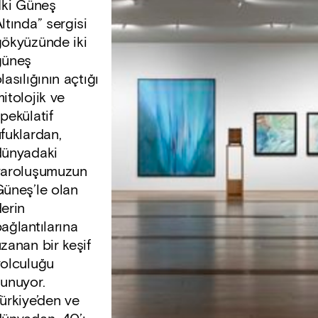
İki Güneş
ltında” sergisi
gökyüzünde iki
güneş
lasılığının açtığı
itolojik ve
pekülatif
fuklardan,
dünyadaki
varoluşumuzun
üneş’le olan
erin
ağlantılarına
zanan bir keşif
yolculuğu
unuyor.
ürkiye’den ve