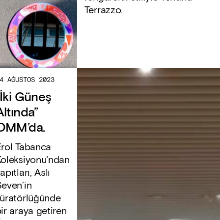
Terrazzo.
4 AĞUSTOS 2023
“İki Güneş
Altında”
OMM’da.
Erol Tabanca
Koleksiyonu'ndan
apıtları, Aslı
even’in
küratörlüğünde
ir araya getiren