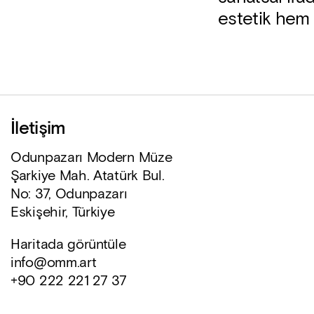
estetik hem 
İletişim
Odunpazarı Modern Müze
Şarkiye Mah. Atatürk Bul.
No: 37, Odunpazarı
Eskişehir, Türkiye
Haritada görüntüle
info@omm.art
+90 222 221 27 37