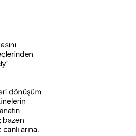
asını
eçlerinden
iyi
geri dönüşüm
inelerin
sanatın
r; bazen
canlılarına,