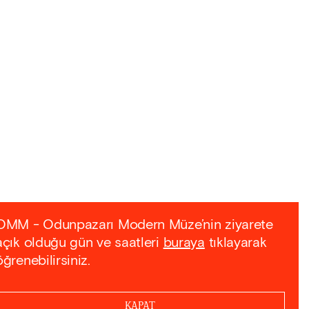
OMM - Odunpazarı Modern Müze’nin ziyarete
açık olduğu gün ve saatleri
buraya
tıklayarak
öğrenebilirsiniz.
KAPAT