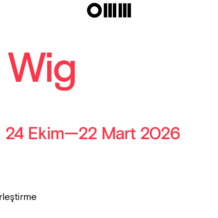
c Wig
24 Ekim
—
22 Mart 2026
rleştirme