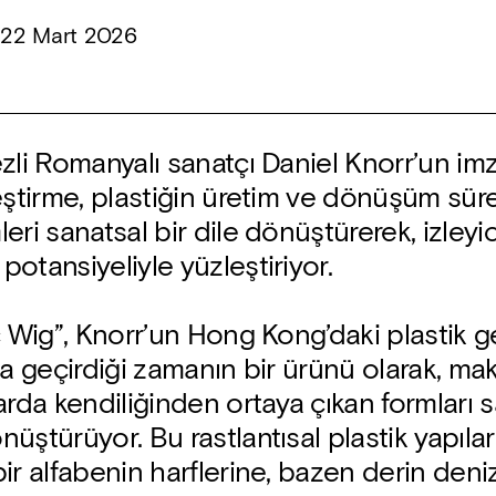
—
22 Mart 2026
zli Romanyalı sanatçı Daniel Knorr’un imz
eştirme, plastiğin üretim ve dönüşüm sür
ri sanatsal bir dile dönüştürerek, izleyic
otansiyeliyle yüzleştiriyor.
c Wig”, Knorr’un Hong Kong’daki plastik 
da geçirdiği zamanın bir ürünü olarak, mak
arda kendiliğinden ortaya çıkan formları 
üştürüyor. Bu rastlantısal plastik yapıla
ir alfabenin harflerine, bazen derin deniz 