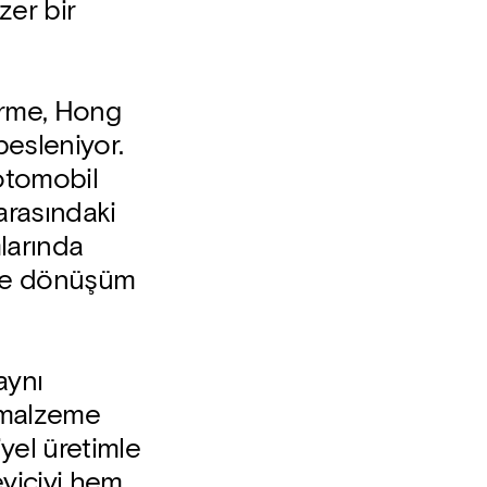
er bir
irme, Hong
besleniyor.
otomobil
 arasındaki
mlarında
 ve dönüşüm
aynı
k malzeme
iyel üretimle
leyiciyi hem