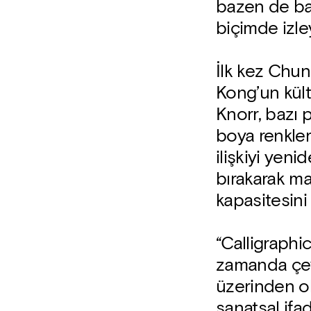
bazen de ba
biçimde izle
İlk kez Chu
Kong’un kült
Knorr, bazı
boya renkleri
ilişkiyi yen
bırakarak m
kapasitesini 
“Calligraphi
zamanda çevr
üzerinden ol
sanatsal ifad