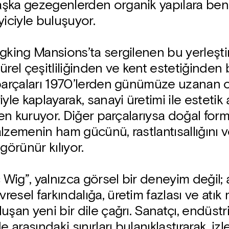
şka gezegenlerden organik yapılara benz
yiciyle buluşuyor.
ngking Mansions’ta sergilenen bu yerleşt
ürel çeşitliliğinden ve kent estetiğinden 
 parçaları 1970’lerden günümüze uzanan 
yle kaplayarak, sanayi üretimi ile estetik
iden kuruyor. Diğer parçalarıysa doğal for
alzemenin ham gücünü, rastlantısallığını
görünür kılıyor.
c Wig”, yalnızca görsel bir deneyim değil; 
esel farkındalığa, üretim fazlası ve atı
uşan yeni bir dile çağrı. Sanatçı, endüstr
e arasındaki sınırları bulanıklaştırarak, iz