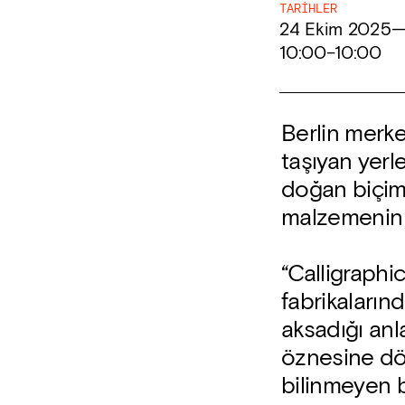
TARIHLER
24 Ekim 2025
10:00
–
10:00
Berlin merke
taşıyan yerl
doğan biçimle
malzemenin p
“Calligraphi
fabrikaların
aksadığı anl
öznesine dön
bilinmeyen b