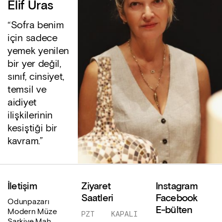
Elif Uras
“Sofra benim
için sadece
yemek yenilen
bir yer değil,
sınıf, cinsiyet,
temsil ve
aidiyet
ilişkilerinin
kesiştiği bir
kavram.”
İletişim
Ziyaret
Instagram
Saatleri
Facebook
Odunpazarı
E-bülten
Modern Müze
PZT
KAPALI
Şarkiye Mah.