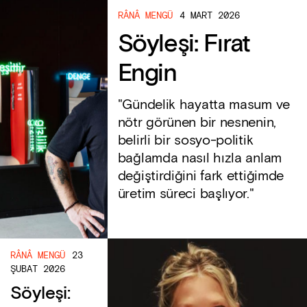
RÂNÂ MENGÜ
4 MART 2026
Söyleşi: Fırat
Engin
"Gündelik hayatta masum ve
nötr görünen bir nesnenin,
belirli bir sosyo-politik
bağlamda nasıl hızla anlam
değiştirdiğini fark ettiğimde
üretim süreci başlıyor."
RÂNÂ MENGÜ
23
ŞUBAT 2026
Söyleşi: