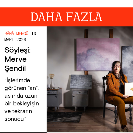
DAHA FAZLA
RÂNÂ MENGÜ
13
MART 2026
Söyleşi:
Merve
Şendil
“İşlerimde
görünen “an”,
aslında uzun
bir bekleyişin
ve tekrarın
sonucu.”