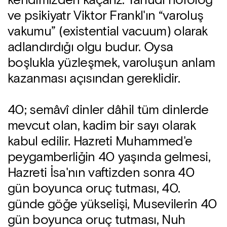
kendimizden kaçarız. Yahudi nörolog
ve psikiyatr Viktor Frankl'ın “varoluş
vakumu” (existential vacuum) olarak
adlandırdığı olgu budur. Oysa
boşlukla yüzleşmek, varoluşun anlam
kazanması açısından gereklidir.
40; semâvî dinler dâhil tüm dinlerde
mevcut olan, kadim bir sayı olarak
kabul edilir. Hazreti Muhammed'e
peygamberliğin 40 yaşında gelmesi,
Hazreti İsa'nın vaftizden sonra 40
gün boyunca oruç tutması, 40.
günde göğe yükselişi, Musevilerin 40
gün boyunca oruç tu­tması, Nuh