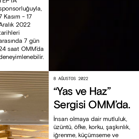
TEPTA
sponsorluğuyla,
7 Kasım - 17
Aralık 2022
tarihleri
arasında 7 gün
24 saat OMM’da
deneyimlenebilir.
8 AĞUSTOS 2022
“Yas ve Haz”
Sergisi OMM’da.
İnsan olmaya dair mutluluk,
üzüntü, öfke, korku, şaşkınlık,
iğrenme, küçümseme ve