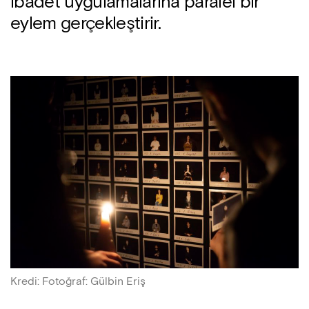
ibadet uygulamalarına paralel bir
eylem gerçekleştirir.
Kredi
:
Fotoğraf: Gülbin Eriş