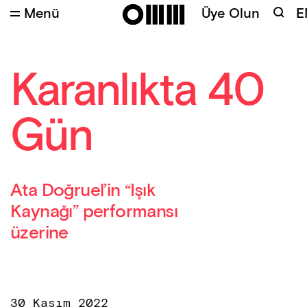
Menü
Üye Olun
E
Kredi
:
Fotoğraf: Gülbin Eriş
Karanlıkta 40
Gün
Ata Doğruel’in “Işık
Kaynağı” performansı
üzerine
30 Kasım 2022