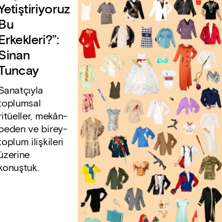
Yetiştiriyoruz
Bu
Erkekleri?”:
Sinan
Tuncay
Sanatçıyla
toplumsal
ritüeller, mekân-
beden ve birey-
toplum ilişkileri
üzerine
konuştuk.